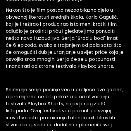
Nakon što je film postao nezaobilazno djelo u
obveznoj literaturi srednjih škola, Karlo Gagulić,
koji je i režirao i producirao istoimeni kratki film,
odlučio je proširiti priču i gledateljima ponuditi
nešto novo i uzbudljivo. Serija "Brod u boci" imat
će 6 epizoda, svaka s trajanjem od pola sata, što
će omogućiti dublje uranjanje u svijet priče koja je
osvojila srca mnogih. Serija će se u potpunosti
financirati od strane festivala Playbox Shorts.
Snimanje serije počinje već u proljeće ove godine,
a premijerno će biti prikazano na otvorenju
festivala Playbox Shorts, najavljenog za 10.
listopada. Ovaj festival, već poznat po svojoj
inovativnosti i promicanju talentiranih filmskih
stvaralaca, sada će dodatno oplemeniti svoj