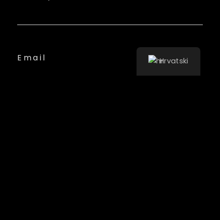
Email
Hrvatski
PRIJAVITE SE
HOME
LINE UP
INFO
GALERIJA
KONTAKT
ENGLISH