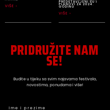
PREDSTAVLJENI SU I
PLANOVI ZA 2024.
VIŠE ›
GODINU
VIŠE ›
PRIDRUŽITE NAM
SE!
Budite u tijeku sa svim
najavama festivala
,
novostima, ponudama i više!
Ime i prezime